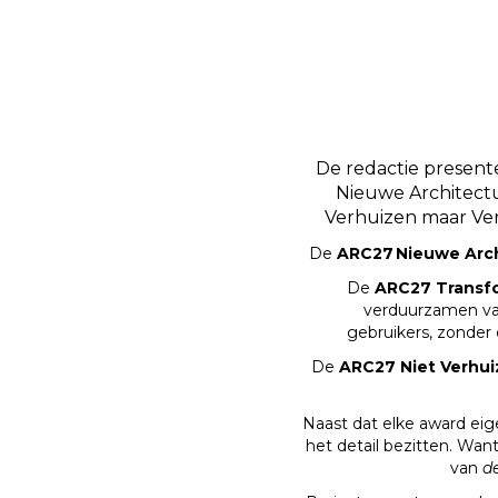
De redactie presente
Nieuwe Architect
Verhuizen maar Ver
De
ARC27 Nieuwe Arc
De
ARC27 Transfo
verduurzamen va
gebruikers, zonder 
De
ARC27 Niet Verhu
Naast dat elke award eige
het detail bezitten. Wan
van
d