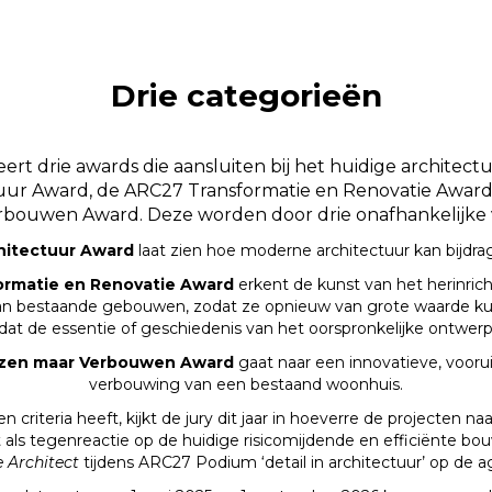
Drie categorieën
ert drie awards die aansluiten bij het huidige architec
uur Award, de ARC27 Transformatie en Renovatie Award
bouwen Award. Deze worden door drie onafhankelijke va
hitectuur Award
laat zien hoe moderne architectuur kan bijdr
rmatie en Renovatie Award
erkent de kunst van het herinric
n bestaande gebouwen, zodat ze opnieuw van grote waarde kun
dat de essentie of geschiedenis van het oorspronkelijke ontwerp
izen maar Verbouwen Award
gaat naar een innovatieve, vooru
verbouwing van een bestaand woonhuis
.
n criteria heeft, kijkt de jury dit jaar in hoeverre de projecten n
t als tegenreactie op de huidige risicomijdende en efficiënte bou
e Architect
tijdens ARC27 Podium ‘detail in architectuur’ op de 