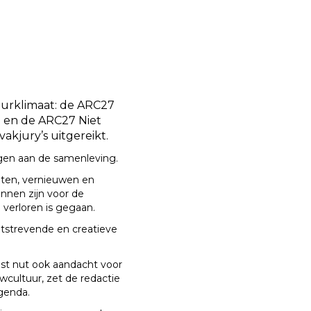
tuurklimaat: de ARC27
 en de ARC27 Niet
kjury’s uitgereikt.
agen aan de samenleving
.
hten, vernieuwen en
nen zijn voor de
 verloren is gegaan
.
itstrevende en creatieve
aast nut ook aandacht voor
wcultuur, zet de redactie
agenda.