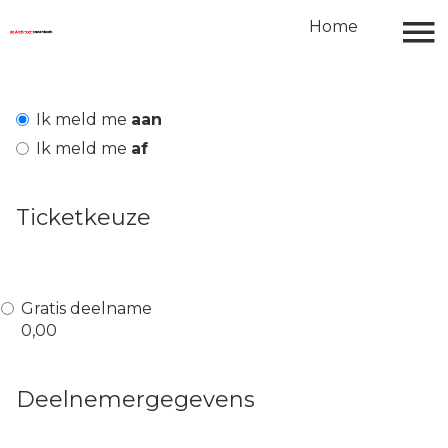
Home
ARC Awards
Home
Jury
Jury Nieuwe Architectuur Award
Ik meld me
aan
Ik meld me
af
Jury Transformatie en Renovatie
Award
Ticketkeuze
Jury Niet Verhuizen maar
Verbouwen Award
Gratis deelname
0,00
Deelnemergegevens