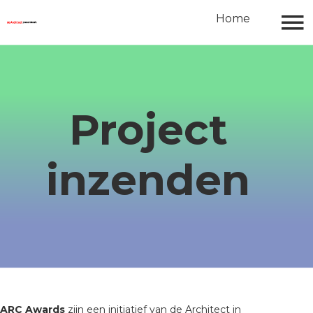
Home
ARC Awards
Home
Jury
Jury Nieuwe Architectuur Award
Jury Transformatie en Renovatie
Project
Award
inzenden​​​​​​​
Jury Niet Verhuizen maar
Verbouwen Award
ARC Awards
zijn een initiatief van de Architect in