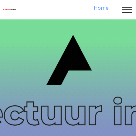
Home
ARC Awards
Home
Jury
Jury Nieuwe Architectuur Award
Jury Transformatie en Renovatie
Award
Jury Niet Verhuizen maar
Verbouwen Award