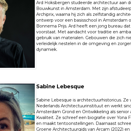
Ard Hoksbergen studeerde architectuur aan 
Bouwkunst in Amsterdam. Met zijn afstudeerp
Archiprix, waarna hij zich als zelfstandig archit
ontwerp voor een basisschool in Amsterdam o
Bonnema Prijs. Ard heeft een jong bureau dat 
voorstaat. Met aandacht voor traditie en ambac
gebruik van materialen. Gebouwen die zich ni
verleidelijk nestelen in de omgeving en zorg
dynamiek.
Sabine Lebesque
Sabine Lebesque is architectuurhistoricus. Z
Nederlands Architectuurinstituut en werkt si
Amsterdam Grond en Ontwikkeling als senior a
Kwaliteit. Ze schreef een biografie over Yona 
en maakt tentoonstellingen. Daarnaast schr
Groene Architectuurgids van Arcam (2022) en i