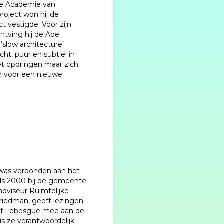
de Academie van
roject won hij de
ect vestigde. Voor zijn
ntving hij de Abe
‘slow architecture’
ht, puur en subtiel in
et opdringen maar zich
en voor een nieuwe
e was verbonden aan het
nds 2000 bij de gemeente
dviseur Ruimtelijke
Friedman, geeft lezingen
eef Lebesgue mee aan de
s ze verantwoordelijk